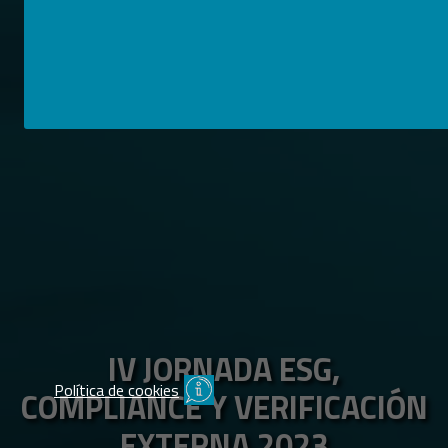
IV JORNADA ESG,
Política de cookies
COMPLIANCE Y VERIFICACIÓN
EXTERNA 2023